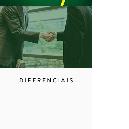
D I F E R E N C I A I S